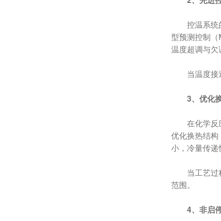
控温系统
型预测控制（
温度超调与欠
当温度接
3、优化
在化学反
优化换热结构
小，冷量传递
当工艺过
范围。
4、非启