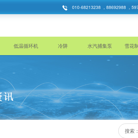
010-68213238 ，88692988 ，59
低温循环机
冷阱
水汽捕集泵
雪花
搜索