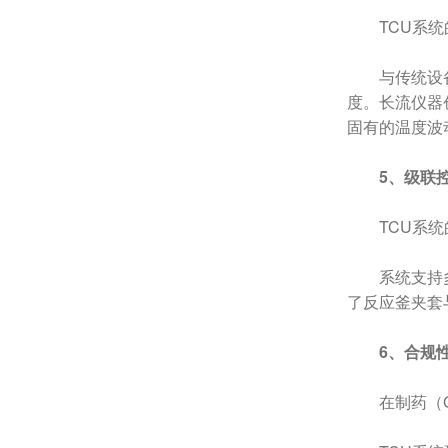
TCU系
与传统设
度。长流仪器
固有的温度波
5、级联
TCU系
系统支持多
了反应釜夹套
6、合规
在制药（