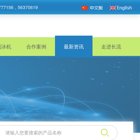
777156，56370619
制冰机
合作案例
最新资讯
走进长流
：