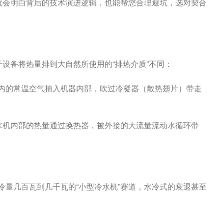
就会明白背后的技术演进逻辑，也能帮您合理避坑，选对契合
于设备将热量排到大自然所使用的“排热介质”不同：
内的常温空气抽入机器内部，吹过冷凝器（散热翅片）带走
水机内部的热量通过换热器，被外接的大流量流动水循环带
量几百瓦到几千瓦的“小型冷水机”赛道，水冷式的衰退甚至