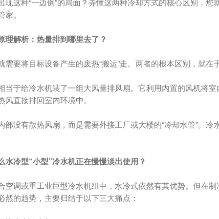
出现这种“一边倒”的局面？弄懂这两种冷却方式的核心区别，您
管家。
原理解析：热量排到哪里去了？
就需要将目标设备产生的废热“搬运”走。两者的根本区别，就在
相当于给冷水机装了一组大风量排风扇。它利用内置的风机将室
热风直接排回室内环境中。
内部没有散热风扇，而是需要外接工厂或大楼的“冷却水管”。冷
么水冷型“小型”冷水机正在慢慢淡出使用？
合空调或重工业巨型冷水机组中，水冷式依然有其优势。但在制冷
必然的趋势，主要归结于以下三大痛点：