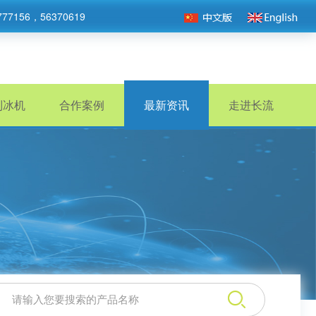
777156，56370619
制冰机
合作案例
最新资讯
走进长流
：