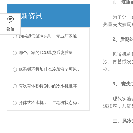
1、 沉
最新资讯
为了让一
热量去大费周
微信
购买超低温冷头时，专业厂家通 ...
2、后期
哪个厂家的TCU温控系统质量
风冷机的
沙、青苔或发
器。
低温循环机加什么冷却液？可以 ...
3、 丧
有没有体积特别小的冷水机推荐
现代实验
分体式冷水机：十年老机状态稳 ...
源插座，加满
三、风冷