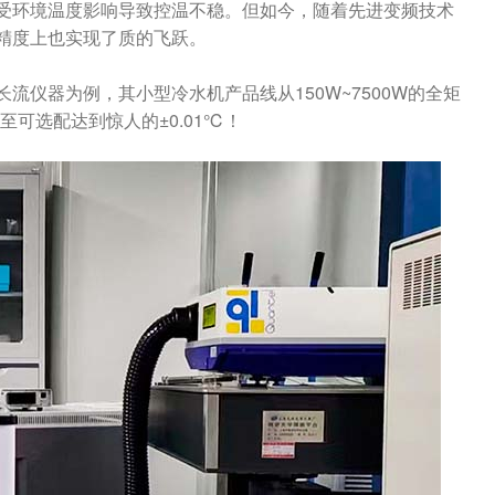
受环境温度影响导致控温不稳。但如今，随着先进变频技术
精度上也实现了质的飞跃。
仪器为例，其小型冷水机产品线从150W~7500W的全矩
至可选配达到惊人的±0.01℃！