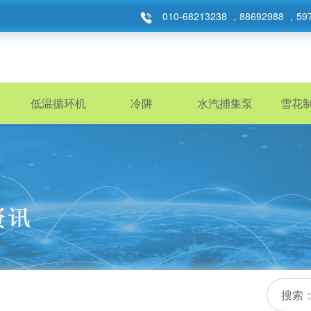
010-68213238 ，88692988 ，59
低温循环机
冷阱
水汽捕集泵
雪花
搜索