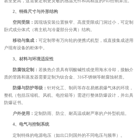
甚至更高，这需要定制更灵敏的感温元件和高精度的PID控制算法。
2、特殊尺寸与外形结构
空间受限：
因现场安装位置狭窄、高度受限或门洞过小，可定制
卧式或分体式（将主机与冷凝部分分离）结构。
移动与集成：
可定制带有万向轮的便携式机型，或直接集成进用
户现有设备的柜体中。
3、材料与环境适应性
防腐蚀定制：
若换热介质具有弱酸碱性或使用海水冷却，接触介
质的管路和蒸发器需要定制为钛合金、316不锈钢等耐腐蚀材质。
防爆与防护等级：
针对化工、制药等存在易燃易爆气体的环境，
整机（包括压缩机、风机、电控箱等）需进行整体防爆设计，并出具
防爆证书。
户外使用：
定制防雨、防尘、耐高温或耐严寒的户外型机组。
4、电气与控制系统
定制特殊的电源电压（如出口到国外的不同电压与频率）。