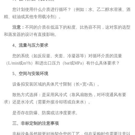
您计划使用什么介质进行循环？（例如：水、乙二醇水溶液、酒
精、硅油或其他专用载冷剂）。
注意：
不同的介质在低温下的粘度、比热容不同，这对泵的选型
和蒸发器的设计有直接影响。
4、流量与压力要求
您的系统（如反应釜、夹套、冷凝器等）对循环介质的流量
（L/min或m³/h）和进出口压力（bar或MPa）有什么具体要求？
5、空间与安装环境
设备拟安装区域的具体尺寸限制（长×宽×高）。
散热方式选择：是采用风冷式（靠风扇散热，对环境通风有要
求）还是水冷式（需要外接冷却塔或自来水）。
是否存在防爆、防腐或洁净度要求。
三、非标定制的注意事项
非标设备虽然能更好地契合您的工艺，但在采购时也需要注意以