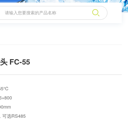
：
 FC-55
55℃
×800
0mm
可选RS485