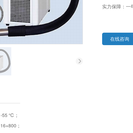
实力保障：一
在线咨询
-55 ℃；
16×800；