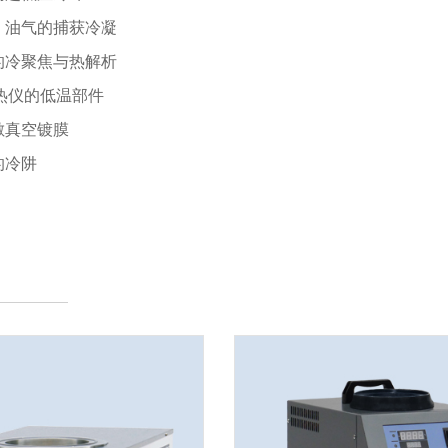
汽、油气的捕获冷凝
仪的冷聚焦与热解析
量热仪的低温部件
e涂敷真空镀膜
的冷阱