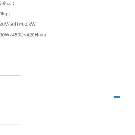
风冷式；
0kg；
V/50Hz/0.5kW
0W×450D×420Hmm