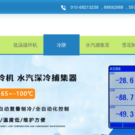
010-68213238 ，88692988 ，59
低温循环机
冷阱
水汽捕集泵
雪花