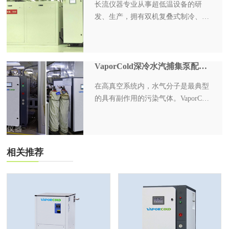
长流仪器专业从事超低温设备的研
发、生产，拥有双机复叠式制冷、单
机自动复叠式制冷技术，公司生产的
VaporCold系列超低温产品,完全自主
研发，可以为真空镀膜机厂商、航空
航天研究院、中科院等客户提供–
VaporCold深冷水汽捕集泵配套镀膜生产线
90℃~–150℃超低温冷阱设备。
在高真空系统内，水气分子是最典型
的具有副作用的污染气体。VaporCold
水汽捕集系统，将一组或多组超低温
冷却盘管，布置在真空镀膜机的腔室
内，可把水气分子凝结在超低温表面
上，快速地从真空系统中捕集和抽除
相关推荐
水气分子，能缩短 20%~75%的抽真
空的时间，缩短工作周期，提高产量
和品质。