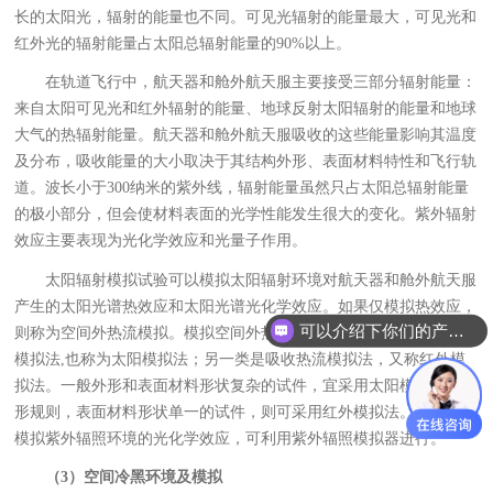
长的太阳光，辐射的能量也不同。可见光辐射的能量最大，可见光和
红外光的辐射能量占太阳总辐射能量的90%以上。
在轨道飞行中，航天器和舱外航天服主要接受三部分辐射能量：
来自太阳可见光和红外辐射的能量、地球反射太阳辐射的能量和地球
大气的热辐射能量。航天器和舱外航天服吸收的这些能量影响其温度
及分布，吸收能量的大小取决于其结构外形、表面材料特性和飞行轨
道。波长小于300纳米的紫外线，辐射能量虽然只占太阳总辐射能量
的极小部分，但会使材料表面的光学性能发生很大的变化。紫外辐射
效应主要表现为光化学效应和光量子作用。
太阳辐射模拟试验可以模拟太阳辐射环境对航天器和舱外航天服
产生的太阳光谱热效应和太阳光谱光化学效应。如果仅模拟热效应，
可以介绍下你们的产品么？
则称为空间外热流模拟。模拟空间外热流有两种方法，一类是入射流
模拟法,也称为太阳模拟法；另一类是吸收热流模拟法，又称红外模
拟法。一般外形和表面材料形状复杂的试件，宜采用太阳模拟法；外
形规则，表面材料形状单一的试件，则可采用红外模拟法。如果需要
模拟紫外辐照环境的光化学效应，可利用紫外辐照模拟器进行。
（3）空间冷黑环境及模拟