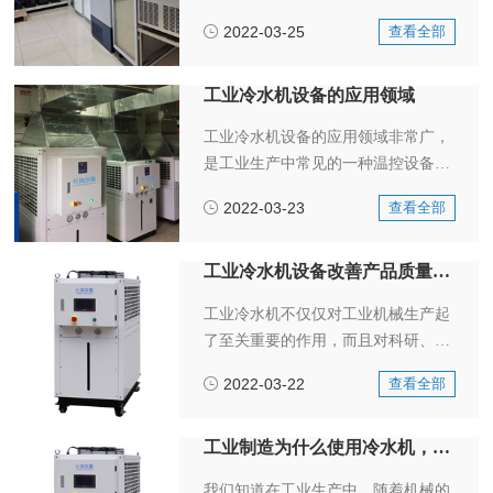
花制冰机了解吗？下面就为您介绍一
2022-03-25
查看全部
下：雪花制冰机是一种将水经由全自
动控制的水箱来控制进水流量和一定
水位，再通过双螺旋蒸发器，由制冷
工业冷水机设备的应用领域
系统冷却后生成冰水混合到产出含水
工业冷水机设备的应用领域非常广，
量比较低的制冷过程。
是工业生产中常见的一种温控设备。
操作时只需要向机内水箱注入一定量
2022-03-23
查看全部
的水，利用冷水机制冷系统将水先冷
却，再将水送入需冷却部位的温控设
备。
工业冷水机设备改善产品质量，降低生产成本
工业冷水机不仅仅对工业机械生产起
了至关重要的作用，而且对科研、实
验室的价值也是不容忽视。当我们提
2022-03-22
查看全部
起工业冷水机设备的时候，有的人可
能会对这种设备感到陌生，并不了解
他的用途，其实它在工业生产中发挥
工业制造为什么使用冷水机，他的作用是什么？
了很大作用与价值。
我们知道在工业生产中，随着机械的