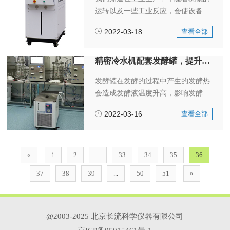
运转以及一些工业反应，会使设备不
断产生热量。随着温度的不断升高，
2022-03-18
查看全部
达到一定程度时会超过材料的耐受
性，就会影响工业生产，会导致产品
质量不稳定，使缺陷率高，降低了产
精密冷水机配套发酵罐，提升生产品质
品质量，影响我们工业生产的指标，
发酵罐在发酵的过程中产生的发酵热
甚至导致索赔、减少客户，进而失去
会造成发酵液温度升高，影响发酵的
市场，使工厂倒闭。
正常进行，因此发酵罐在发酵过程中
2022-03-16
查看全部
必须有冷却装置来控制温度。长流仪
器精密冷水机可为发酵罐提供源源不
断的冷却水，循环制冷可控制发酵罐
在标准温度范围内正常工作，保证发
«
1
2
...
33
34
35
36
酵质量。
37
38
39
...
50
51
»
@2003-2025 北京长流科学仪器有限公司