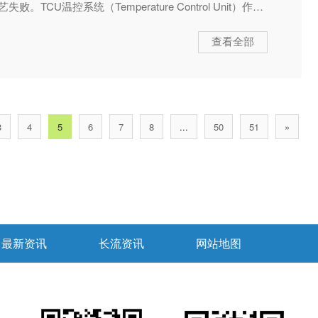
CU温控系统（Temperature Control Unit）作为
心竞争力在于对控温精度与热动态平衡的严格把控，是保
施。
查看全部
3
4
5
6
7
8
...
50
51
»
最新资讯
长流资讯
网站地图