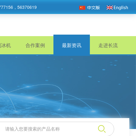
777156，56370619
制冰机
合作案例
最新资讯
走进长流
：