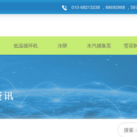
010-68213238 ，88692988 ，59
低温循环机
冷阱
水汽捕集泵
雪花
搜索