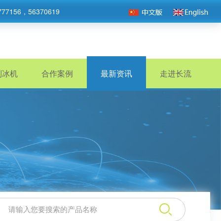
777156，56370619
制冰机
合作案例
最新资讯
走进长流
：