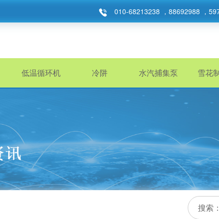
010-68213238 ，88692988 ，59
低温循环机
冷阱
水汽捕集泵
雪花
搜索