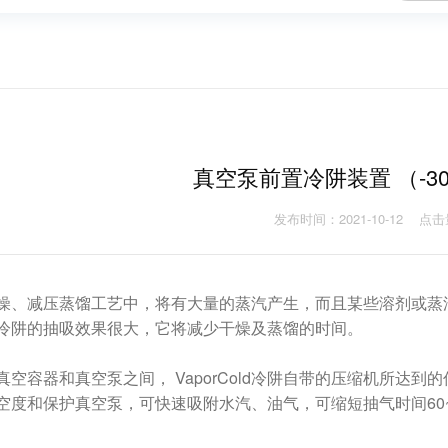
真空泵前置冷阱装置 （-30
发布时间：2021-10-12
点击
燥、减压蒸馏工艺中，将有大量的蒸汽产生，而且某些溶剂或蒸
冷阱的抽吸效果很大，它将减少干燥及蒸馏的时间。
真空容器和真空泵之间， VaporCold冷阱自带的压缩机所达到
空度和保护真空泵，可快速吸附水汽、油气，可缩短抽气时间60~9