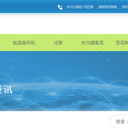
010-68213238 ，88692988 ，59
低温循环机
冷阱
水汽捕集泵
雪花
搜索