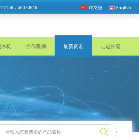
777156，56370619
制冰机
合作案例
最新资讯
走进长流
：