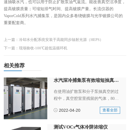
速抽吸水汽，也可以用于防止扩散泵油气返流。能改善真空洁净度，
提高镀膜质量；可缩短排气时间、提高镀膜产量。长流仪器的
VaporCold系列水汽捕集泵，是国内众多卷绕镀膜与光学镀膜公司的
重要配套商。
上一篇：冷却水分配系统安装于高能同步辐射光源（HEPS）
下一篇：现场验收-100℃超低温循环机
相关推荐
水汽深冷捕集泵有效缩短抽真空时间，提高镀膜品质
在使用油扩散泵和分子泵抽真空的过
程中，真空腔室里残留的气体，80%
以上是水汽、油气和一些高沸点蒸
2022-04-20
查看全部
汽。这种残余气体在高真空状态下难
以快速抽除。残留气体的存在不仅会
影响真空度 ，还会污染生产实验工
测试VOCs气体冷阱浓缩仪