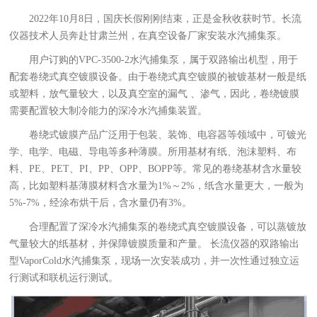
2022年10月8日，国庆长假刚刚结束，正是金秋收获时节。长流
仪器技术人员奔赴甘肃兰州，在真空设备厂家安装水汽捕集泵。
用户订购的VPC-3500-2水汽捕集泵，属于双路输出机型，用于
配套卷绕式真空镀膜设备。由于卷绕式真空镀膜的被镀基材一般是纸
或塑料，放气量较大，以及真空室的漏气 、渗气，因此，卷绕镀膜
需要配置较大制冷能力的深冷水汽捕集装置。
卷绕式镀膜产品广泛用于包装、装饰、电容器等领域中，可镀光
学、电学、电磁、导电等多种薄膜。所用基材有纸、泡沫塑料、布
料、PE、PET、PI、PP、OPP、BOPP等。常见的卷绕基材含水量较
高，比如塑料基薄膜材料含水量为1%～2%，纸含水量更大，一般为
5%-7%，经涂布烘干后，含水量仍有3%。
合理配置了深冷水汽捕集泵的卷绕式真空镀膜设备，可以蒸镀放
气量较大的纸基材，并保障镀膜质量和产量。 长流仪器的双路输出
型VaporCold水汽捕集泵，现场一次安装成功，并一次性通过独立运
行测试和联机运行测试。