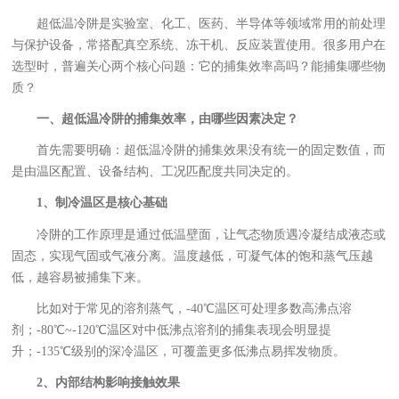
超低温冷阱是实验室、化工、医药、半导体等领域常用的前处理
与保护设备，常搭配真空系统、冻干机、反应装置使用。很多用户在
选型时，普遍关心两个核心问题：它的捕集效率高吗？能捕集哪些物
质？
一、超低温冷阱的捕集效率，由哪些因素决定？
首先需要明确：超低温冷阱的捕集效果没有统一的固定数值，而
是由温区配置、设备结构、工况匹配度共同决定的。
1、制冷温区是核心基础
冷阱的工作原理是通过低温壁面，让气态物质遇冷凝结成液态或
固态，实现气固或气液分离。温度越低，可凝气体的饱和蒸气压越
低，越容易被捕集下来。
比如对于常见的溶剂蒸气，-40℃温区可处理多数高沸点溶
剂；-80℃~-120℃温区对中低沸点溶剂的捕集表现会明显提
升；-135℃级别的深冷温区，可覆盖更多低沸点易挥发物质。
2、内部结构影响接触效果