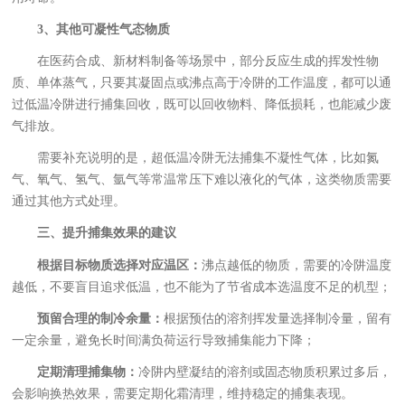
3、其他可凝性气态物质
在医药合成、新材料制备等场景中，部分反应生成的挥发性物
质、单体蒸气，只要其凝固点或沸点高于冷阱的工作温度，都可以通
过低温冷阱进行捕集回收，既可以回收物料、降低损耗，也能减少废
气排放。
需要补充说明的是，超低温冷阱无法捕集不凝性气体，比如氮
气、氧气、氢气、氩气等常温常压下难以液化的气体，这类物质需要
通过其他方式处理。
三、提升捕集效果的建议
根据目标物质选择对应温区：
沸点越低的物质，需要的冷阱温度
越低，不要盲目追求低温，也不能为了节省成本选温度不足的机型；
预留合理的制冷余量：
根据预估的溶剂挥发量选择制冷量，留有
一定余量，避免长时间满负荷运行导致捕集能力下降；
定期清理捕集物：
冷阱内壁凝结的溶剂或固态物质积累过多后，
会影响换热效果，需要定期化霜清理，维持稳定的捕集表现。