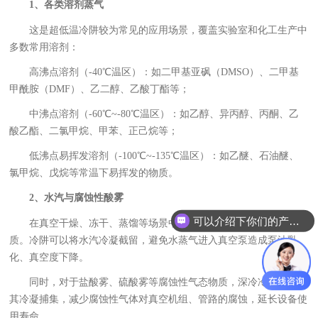
1、各类溶剂蒸气
这是超低温冷阱较为常见的应用场景，覆盖实验室和化工生产中
多数常用溶剂：
高沸点溶剂（-40℃温区）：如二甲基亚砜（DMSO）、二甲基
甲酰胺（DMF）、乙二醇、乙酸丁酯等；
中沸点溶剂（-60℃~-80℃温区）：如乙醇、异丙醇、丙酮、乙
酸乙酯、二氯甲烷、甲苯、正己烷等；
低沸点易挥发溶剂（-100℃~-135℃温区）：如乙醚、石油醚、
氯甲烷、戊烷等常温下易挥发的物质。
2、水汽与腐蚀性酸雾
可以介绍下你们的产品么？
在真空干燥、冻干、蒸馏等场景中，水蒸气是较为常见的可凝物
质。冷阱可以将水汽冷凝截留，避免水蒸气进入真空泵造成泵油乳
化、真空度下降。
同时，对于盐酸雾、硫酸雾等腐蚀性气态物质，深冷冷阱也能将
其冷凝捕集，减少腐蚀性气体对真空机组、管路的腐蚀，延长设备使
用寿命。