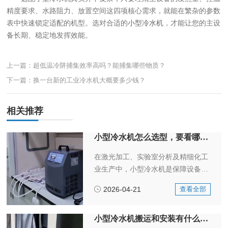
精度要求、水路阻力、放置空间这四项核心需求，就能在繁杂的参数
表中快速锁定适配的机型。选对合适的
小型冷水机
，才能让您的主设
备长期、稳定地发挥效能。
上一篇：超低温冷阱捕集效率高吗？能捕集哪些物质？
下一篇：换一台新的工业冷水机大概要多少钱？
相关推荐
小型冷水机怎么选型，要看哪些参数？
在激光加工、实验室分析及精细化工
业生产中，小型冷水机是保障设备稳
定运行的关键温控设备。很多用户在
2026-04-21
查看全部
选型时只看“功率”和“价格”，结果买
回去发现制冷不够、水温不稳，甚至
导致激光头烧坏、实验数据作废。其
小型冷水机搬运和安装有什么注意事项？