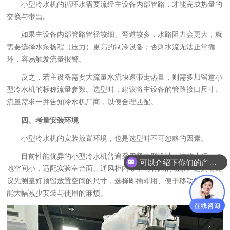
小型冷水机的循环水需要流经主设备内部管路，才能完成热量的
交换与带出。
如果主设备内部管路管径较细、弯道较多，水路阻力会更大，就
需要选择水泵扬程（压力）更高的制冷设备；否则水流无法正常循
环，容易触发流量报警。
反之，若主设备需要大流量水流快速带走热量，则需多加留意小
型冷水机的标称流量参数。选型时，建议将主设备的管路接口尺寸、
流量需求一并告知冷水机厂商，以便合理匹配。
四、考量安装环境
小型冷水机的安装放置环境，也是选型时不可忽略的因素。
目前性能优异的小型冷水机普遍采用紧凑型设计，结构小巧、占
可以介绍下你们的产品么？
地空间小，适配实验室台面、通风柜内等空间有限的场景。选购前建
议先测量好预留放置空间的尺寸，选择即插即用、便于移动的机型，
能大幅减少安装与使用的麻烦。