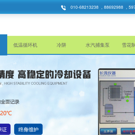
010-68213238 ，88692988 ，59
低温循环机
冷阱
水汽捕集泵
雪花