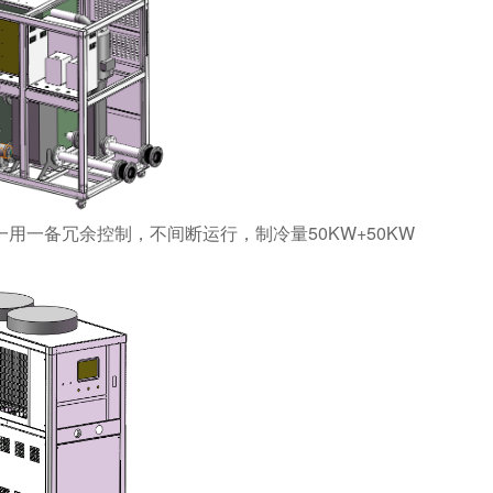
一用一备冗余控制，不间断运行，制冷量50KW+50KW