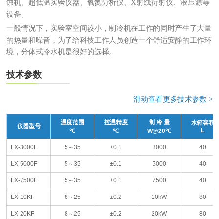
蚀机、超低温实验仪器、氧氮分析仪、X射线衍射仪、液压源等
设备。
一般情况下，实验室空间较小，制冷机在工作的同时产生了大量
的热量和噪音，为了给科技工作人员创造一个舒适安静的工作环
境，分体式冷水机是很好的选择。
技术参数
滑动查看更多技术参数 >
温度范围
控温精度
制 冷 量
水箱容积
仪器型号
L
℃
℃
W@20℃
LX-3000F
5～35
±0.1
3000
40
LX-5000F
5～35
±0.1
5000
40
LX-7500F
5～35
±0.1
7500
40
LX-10KF
8～25
±0.2
10kW
80
LX-20KF
8～25
±0.2
20kW
80