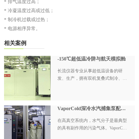
* 排气温度过高；
* 冷凝温度过高或过低；
* 制冷机过载或过热；
* 电源相序异常。
相关案例
-150℃超低温冷阱与航天模拟舱
长流仪器专业从事超低温设备的研
发、生产，拥有双机复叠式制冷、单
机自动复叠式制冷技术，公司生产的
VaporCold系列超低温产品,完全自主
研发，可以为真空镀膜机厂商、航空
航天研究院、中科院等客户提供–
VaporCold深冷水汽捕集泵配套镀膜生产线
90℃~–150℃超低温冷阱设备。
在高真空系统内，水气分子是最典型
的具有副作用的污染气体。VaporCold
水汽捕集系统，将一组或多组超低温