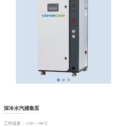
深冷水汽捕集泵
工作温度：-150～-90°C